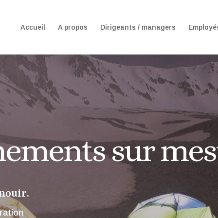
Accueil
A propos
Dirigeants / managers
Employés
ements sur mes
nouir.
ération